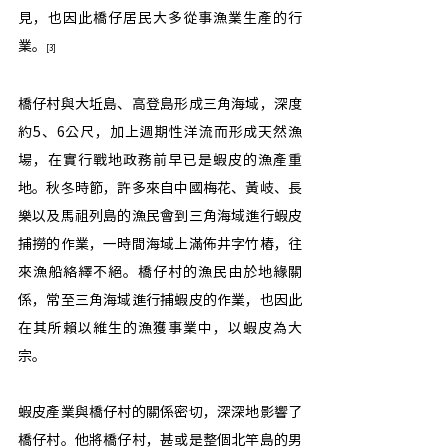
見，也因此橋仔居民大多從事漁業生產的行
業。
[3]
橋仔村與大坵島、高登島形成三角海域，深度
約5、6公尺，加上週期性洋流而形成天然漁
場，在實行戰地政務前早已是蝦皮的漁產重
地。秋冬時節，許多來自中國梅花、黃岐、長
樂以及馬祖列島的漁民會到三角海域進行蝦皮
捕撈的作業，一時間海域上滿佈井字竹樁，往
來漁船絡繹不絕。橋仔村的漁民由於地緣關
係，常至三角海域進行捕蝦皮的作業，也因此
在其所賴以維生的漁獲事業中，以蝦皮為大
宗。
蝦皮產業與橋仔村的關係密切，深深地影響了
橋仔村。他將橋仔村，甚或是整個北竿島的男