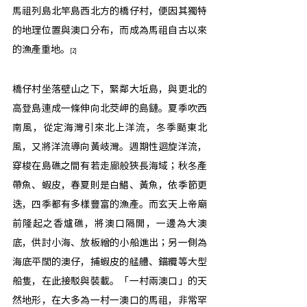
馬祖列島北竿島西北方的橋仔村，便因其獨特
的地理位置與澳口分布，而成為馬祖自古以來
的漁產重地。
[2] 
橋仔村坐落壁山之下，緊鄰大坵島，與更北的
高登島連成一條伸向北茭岬的島鏈。夏季吹西
南風，從定海灣引來北上洋流，冬季颳東北
風，又將洋流導向黃岐灣。週期性迴旋洋流，
穿梭在島礁之間有若走廊般狹長海域；秋冬產
帶魚、蝦皮，春夏則是白鯧、黃魚，依季節更
迭，四季都有多樣豐富的漁產。而玄天上帝廟
前隆起之香爐礁，將澳口隔開，一邊為大澳
底，供討小海、放板繒的小船進出；另一側為
海底平闊的澳仔，捕蝦皮的艋艚、錨纜等大型
船隻，在此接駁與裝載。「一村兩澳口」的天
然地形，在大多為一村一澳口的馬祖，非常罕