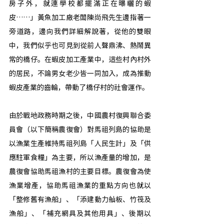
房子外，就連學校都擺滿正在曝曬的蝦
皮……」黃魚加工廠老闆陳尚飛先生邊指著一
旁道路，邊向我們詳細解說著，從他的雙眼
中，我們似乎也可見到從前人聲鼎沸、熱鬧異
常的橋仔。在蝦皮加工產業中，這些村內村外
的居民，不論男女老少皆一同加入，成為推動
蝦皮產業的齒輪，帶動了橋仔村的社會運作。
由於戰地政務時期之後，中國農村復興聯合委
員會（以下簡稱農復會）對馬祖列島的協助是
以漁業生產維持馬祖列島「人民生計」及「供
應駐軍食糧」為主要，所以漁產量的增加，是
農復會協助馬祖漁村的主要目標。農復會為使
漁業增產，協助馬祖漁業的重點方向也就以
「整修舊有漁船」、「添建動力舢板、竹筏及
漁船」、「補充網具及其他用具」、後期以