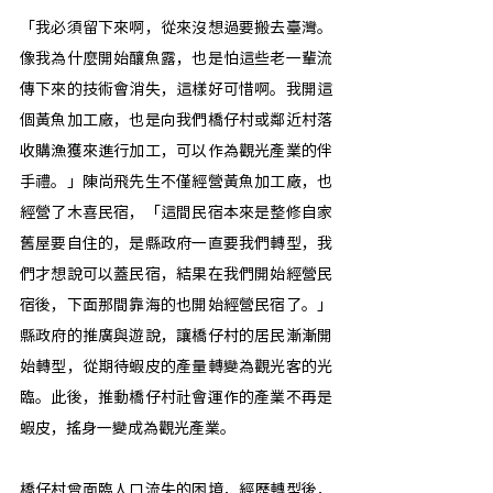
「我必須留下來啊，從來沒想過要搬去臺灣。
像我為什麼開始釀魚露，也是怕這些老一輩流
傳下來的技術會消失，這樣好可惜啊。我開這
個黃魚加工廠，也是向我們橋仔村或鄰近村落
收購漁獲來進行加工，可以作為觀光產業的伴
手禮。」陳尚飛先生不僅經營黃魚加工廠，也
經營了木喜民宿，「這間民宿本來是整修自家
舊屋要自住的，是縣政府一直要我們轉型，我
們才想說可以蓋民宿，結果在我們開始經營民
宿後，下面那間靠海的也開始經營民宿了。」
縣政府的推廣與遊說，讓橋仔村的居民漸漸開
始轉型，從期待蝦皮的產量轉變為觀光客的光
臨。此後，推動橋仔村社會運作的產業不再是
蝦皮，搖身一變成為觀光產業。
橋仔村曾面臨人口流失的困境，經歷轉型後，