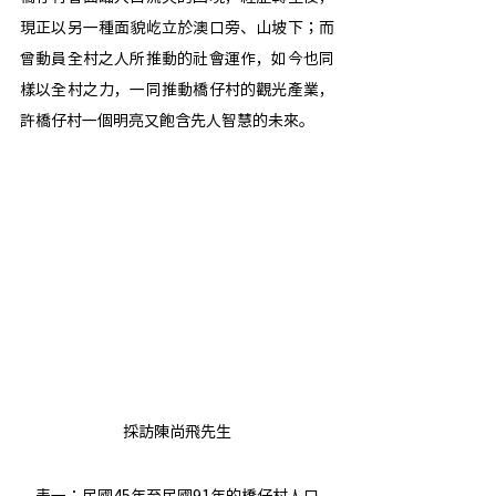
現正以另一種面貌屹立於澳口旁、山坡下；而
曾動員全村之人所推動的社會運作，如今也同
樣以全村之力，一同推動橋仔村的觀光產業，
許橋仔村一個明亮又飽含先人智慧的未來。
採訪陳尚飛先生
表一：民國45年至民國91年的橋仔村人口