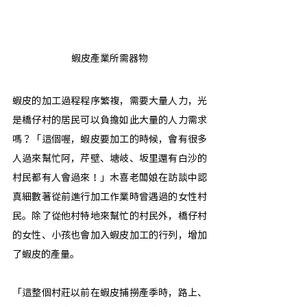
蝦皮產業所需器物
蝦皮的加工過程程序繁複，需要大量人力，光
是橋仔村的居民可以負擔如此大量的人力需求
嗎？「這個喔，蝦皮要加工的時候，會有很多
人過來幫忙阿，芹壁、塘岐、坂里還有白沙的
村民都有人會過來！」木喜老闆娘在訪談中認
真細數著從前進行加工作業時曾遇過的女性村
民。除了從他村特地來幫忙的村民外，橋仔村
的女性、小孩也會加入蝦皮加工的行列，增加
了蝦皮的產量。
「這整個村莊以前在蝦皮捕撈產季時，路上、