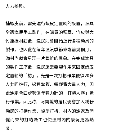
人力參與。
捕蝦皮前，需先進行蝦皮定置網的設置，漁具
全憑漁民手工製作，在購買的稻草、竹皮與大
竹運抵村莊後，漁民則會開始進行各種漁具的
製作，也因此在每年漁汛季節來臨前幾個月，
漁村內就會呈現一片繁忙的景象。在完成漁具
的製作工序後，漁民還需要製作用來固定蝦皮
定置網的「樁」，光是一次打樁作業便須20多
人共同進行，過程繁複、需耗費大量人力，因
此漁家會四處聘僱年輕力壯的「打樁人客」進
行作業。
此時，阿南境的居民便會加入橋仔
[4] 
漁民的打樁作業，協助打樁，村內的漁家及聘
僱而來的打樁漁工也使漁村內的景況更為熱
鬧。