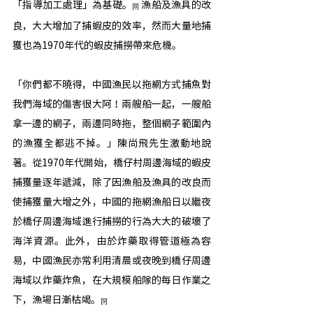
「指導加工處理」為基礎。
 漁船及漁具的改
[8]
良，大大增加了捕蝦皮的效率，然而大量地捕
獲也為1970年代的蝦皮捕撈帶來危機。
「你們都不曉得，中國漁民以拖網方式捕魚對
我們海域的傷害很大阿！兩艘船一起，一艘船
拿一邊的網子，兩邊同時拖，整個網子範圍內
的漁獲全都逃不掉。」陳尚飛先生激動地說
著。從1970年代開始，橋仔村周邊海域的蝦皮
捕獲量逐年遞減，除了因漁船及漁具的改良而
使捕獲量大增之外，中國的拖網漁船日以繼夜
於橋仔周邊海域進行捕撈的行為大大的破壞了
海洋資源。此外，由於炸藥取得管道極為容
易，中國漁民亦常利用清晨或夜晚到橋仔周邊
海域以炸藥炸魚，在大規模船隊的每日作業之
下，漁場日漸枯竭。
[9]