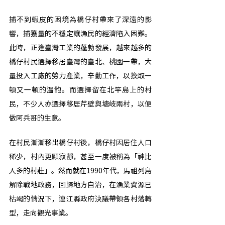
捕不到蝦皮的困境為橋仔村帶來了深遠的影
響，捕獲量的不穩定讓漁民的經濟陷入困難。
此時，正逢臺灣工業的蓬勃發展，越來越多的
橋仔村民選擇移居臺灣的臺北、桃園一帶，大
量投入工廠的勞力產業，辛勤工作，以換取一
頓又一頓的溫飽。而選擇留在北竿島上的村
民，不少人亦選擇移居芹壁與塘岐兩村，以便
做阿兵哥的生意。
在村民漸漸移出橋仔村後，橋仔村因居住人口
稀少，村內更顯寂靜，甚至一度被稱為「神比
人多的村莊」。然而就在1990年代，馬祖列島
解除戰地政務，回歸地方自治，在漁業資源已
枯竭的情況下，連江縣政府決議帶領各村落轉
型，走向觀光事業。