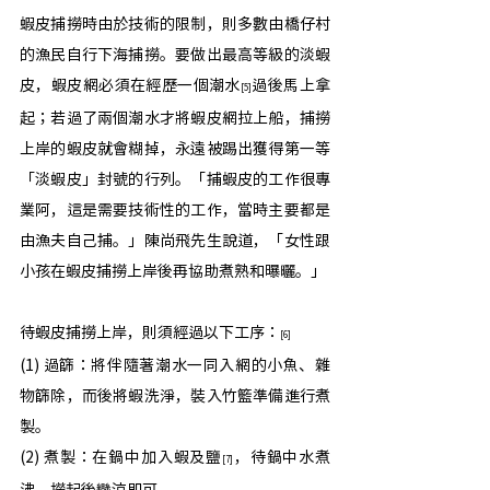
蝦皮捕撈時由於技術的限制，則多數由橋仔村
的漁民自行下海捕撈。要做出最高等級的淡蝦
皮，蝦皮網必須在經歷一個潮水
過後馬上拿
[5]
起；若過了兩個潮水才將蝦皮網拉上船，捕撈
上岸的蝦皮就會糊掉，永遠被踢出獲得第一等
「淡蝦皮」封號的行列。「捕蝦皮的工作很專
業阿，這是需要技術性的工作，當時主要都是
由漁夫自己捕。」陳尚飛先生說道，「女性跟
小孩在蝦皮捕撈上岸後再協助煮熟和曝曬。」
待蝦皮捕撈上岸，則須經過以下工序：
[6]
(1) 過篩：將伴隨著潮水一同入網的小魚、雜
物篩除，而後將蝦洗淨，裝入竹籃準備進行煮
製。
(2) 煮製：在鍋中加入蝦及鹽
，待鍋中水煮
[7]