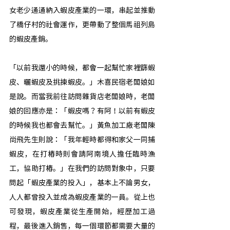
女老少通通納入蝦皮產業的一環，串起並推動
了橋仔村的社會運作，更帶動了整個馬祖列島
的蝦皮產銷。
「以前我還小的時候，都會一起幫忙家裡篩蝦
皮、曬蝦皮及挑揀蝦皮。」木喜民宿老闆娘如
是說。而當我前往訪問雜貨店老闆娘時，老闆
娘的回應亦是：「蝦皮嗎？有阿！以前有蝦皮
的時候我也都會去幫忙。」黃魚加工廠老闆陳
尚飛先生則說：「我年輕時都得和家父一同捕
蝦皮，在打樁時則會請阿南境人擔任臨時漁
工，協助打樁。」在我們的訪問對象中，只要
問起「蝦皮產業的投入」，基本上不論男女，
人人都曾投入並成為蝦皮產業的一員。從上也
可發現，蝦皮產業從生產開始，經歷加工過
程，最後進入銷售，每一個環節都需要大量的