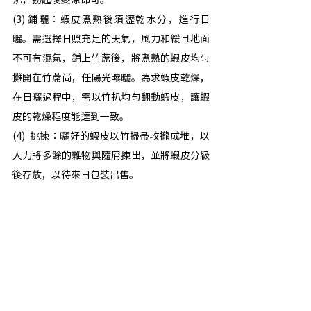
沸，撈起後變涼即可。
(3) 鋪曬：蝦皮煮熟後須瀝乾水分，進行日
曬。需選擇日照充足的天氣，風力和緩且地面
不可有濕氣，鋪上竹蓆後，將煮熟的蝦皮均勻
攤開在竹蓆尚，任陽光曝曬。為求蝦皮乾燥，
在日曬過程中，需以竹扒均勻翻動蝦皮，讓蝦
皮的乾燥程度能達到一致。
(4)  挑揀：曬好的蝦皮以竹掃帚收攏成堆，以
人力將多餘的雜物與隨屑揀出，並將蝦皮分級
後存放，以待來日包裝出售。