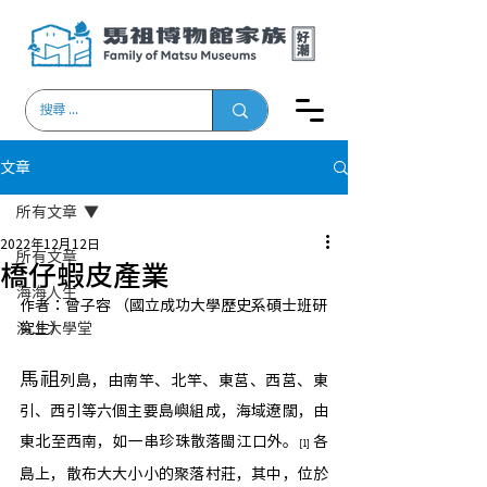
文章
所有文章
2022年12月12日
所有文章
橋仔蝦皮產業
海海人生
作者：曾子容 （國立成功大學歷史系碩士班研
海上大學堂
究生）
馬祖
列島，由南竿、北竿、東莒、西莒、東
引、西引等六個主要島嶼組成，海域遼闊，由
東北至西南，如一串珍珠散落閩江口外。
 各
[1]
島上，散布大大小小的聚落村莊，其中，位於