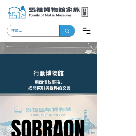
​行動博物館
用四個故事箱，
揭開東引與世界的交會
SOBRAON
SOBRAON