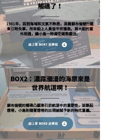
觸礁了！
1901年，因對海域和天氣不熟悉，英籍蘇布倫號行經
東引時失事，所幸船上人員皆平安獲救。與大船的意
外相遇，讓小島一時備受國際關注。
線上看 BOX1 故事箱
BOX2：濃霧瀰漫的海原來是
世界航道啊！
蘇布倫號的觸礁凸顯東引於航道中的重要性，並築起
燈塔，小島則隨著燈塔的出現被賦予新的時代意義。
線上看 BOX2 故事箱