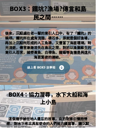
BOX3：鐵坑?漁場?傳言和島
民之間……
後來，沉船處在老一輩的東引人口中，有了「鐵坑」的
稱呼。鐵坑所在處海流強、礁石多，原就是個好漁場，
再加上沉船所形成的人工魚礁，又豐富了海底環境。時
光流逝，傳言漸漸消失在島民之間，對於以漁業維生的
東引人而言，捕撈黃魚、白帶魚、龍蝦等漁獲是與這片
海更緊密的連結。
線上看 BOX3 故事箱
BOX4：協力潛尋，水下大船和海
上小島
這個幾乎被在地人遺忘的故事，由於對東引懷抱情
感、對水下考古具有使命的人們接力續寫著，讓沉默
的大船不再沉默。一如國內其他五處水下文化資產，
讓蘇布倫號具有保存、傳承文化的使命，提醒人們水