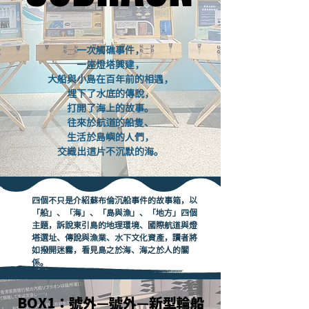
一次觸礁事件，
一座燈塔興建，
大船與小島在百年前的相遇，
埋下了水底的傳說，
打開了海上的故事。
往來於航道的船隻、
生活於島嶼的人們，
交織出這片不沉默的海。
四個不只是介紹蘇布倫沉船事件的故事箱，以
「船」、「海」、「島與漁」、「地方」四個
主題，訴說東引島的地理環境、國際航道與燈
塔選址、傳說與漁業、水下文化資產，讀者將
如撥開迷霧，看見島之於海、海之於人的關
係。
BOX1：號外—號外—新型輪船