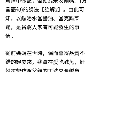
篤瀂中做配，蜀頭蝦米咬兩嘴」(方
言語句)的說法【註解2】。由此可
知，以鹹瀂水當醬油、當克難菜
餚，是貧窮人家有可能發生的事
情。
從前媽媽在世時，偶而會寄品質不
錯的蝦皮來，我實在愛吃鹹魚，好
幾次想仿照父親的工法來曬鹹魚。
但是，缺乏生鮮蝦皮煮的瀂水，我
只好突發奇想的找變通的法子。
即，抓兩把曬乾的蝦皮置於清水中
熬煮一小時，視情況加鹽巴，待其
徹底冷卻，然後，把魚片放入，靜
置1—2小時後掛在強風之處讓它風