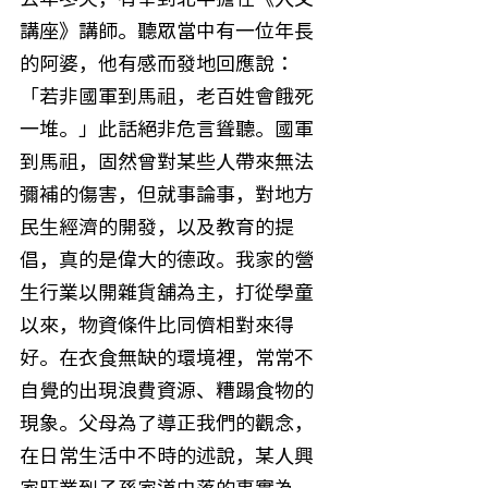
講座》講師。聽眾當中有一位年長
的阿婆，他有感而發地回應說：
「若非國軍到馬祖，老百姓會餓死
一堆。」此話絕非危言聳聽。國軍
到馬祖，固然曾對某些人帶來無法
彌補的傷害，但就事論事，對地方
民生經濟的開發，以及教育的提
倡，真的是偉大的德政。我家的營
生行業以開雜貨舖為主，打從學童
以來，物資條件比同儕相對來得
好。在衣食無缺的環境裡，常常不
自覺的出現浪費資源、糟蹋食物的
現象。父母為了導正我們的觀念，
在日常生活中不時的述說，某人興