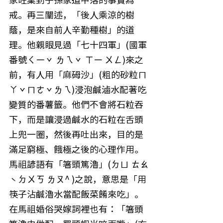
家旺業到子孫家道中落的事實為
戒。再三闡述，「後人乘涼的樹
蔭，是來自前人辛勤種樹」的道
理。他親眼見過「七十四軍」(國軍
番號ㄑㄧˇ ㄌㄟˇ ㄒㄧ ㄨㄥ)來之
前，有人用「麻砪沙」(粗的砂粒ㄇ
ㄚˇㄇㄜˇㄌㄟ)浸泡鹹滷水配著吃
變質的番薯籤。他們不會將石粒吞
下，而是讓浸過鹹水的石粒在舌頭
上兜一圈，然後再吐出來，目的是
滿足窮極、餓極之後的心理作用。
馬祖諺語有「箸頭篤瀂」(ㄉㄩ ㄊㄠ
ˋㄉㄨㄎ ㄌㄡ^ )之說，意思是「用
筷子沾鹹瀂水當配飯菜餚來吃」。
在馬祖婚俗哭嫁詞裡也有：「箸頭