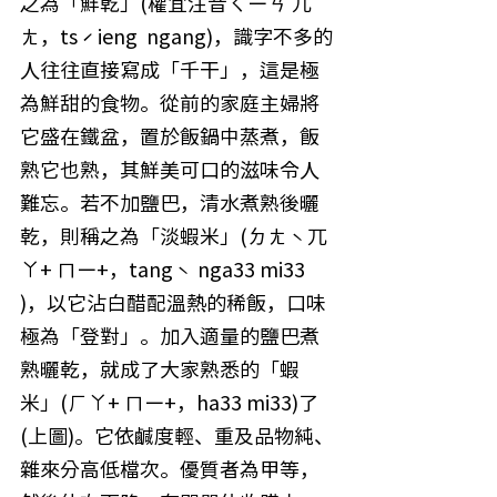
之為「鮮乾」(權宜注音ㄑㄧㄢ 兀
ㄤ，tsˊieng  ngang)，識字不多的
人往往直接寫成「千干」，這是極
為鮮甜的食物。從前的家庭主婦將
它盛在鐵盆，置於飯鍋中蒸煮，飯
熟它也熟，其鮮美可口的滋味令人
難忘。若不加鹽巴，清水煮熟後曬
乾，則稱之為「淡蝦米」(ㄉㄤˋ兀
ㄚ+ ㄇㄧ+，tangˋ nga33 mi33 
)，以它沾白醋配溫熱的稀飯，口味
極為「登對」。加入適量的鹽巴煮
熟曬乾，就成了大家熟悉的「蝦
米」(ㄏㄚ+ ㄇㄧ+，ha33 mi33)了
(上圖)。它依鹹度輕、重及品物純、
雜來分高低檔次。優質者為甲等，