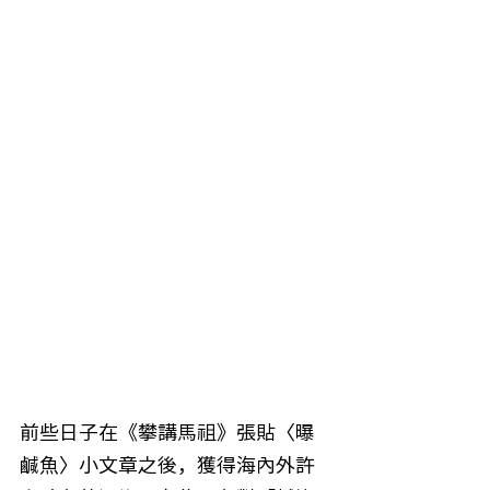
前些日子在《攀講馬祖》張貼〈曝
鹹魚〉小文章之後，獲得海內外許