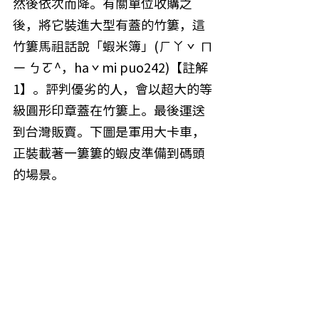
然後依次而降。有關單位收購之
後，將它裝進大型有蓋的竹簍，這
竹簍馬祖話說「蝦米簿」(ㄏㄚˇ ㄇ
ㄧ ㄅㄛ^，haˇmi puo242)【註解
1】。評判優劣的人，會以超大的等
級圓形印章蓋在竹簍上。最後運送
到台灣販賣。下圖是軍用大卡車，
正裝載著一簍簍的蝦皮準備到碼頭
的場景。