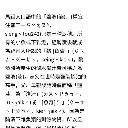
馬祖人口語中的「鹽瀂(滷)」(權宜
注音ㄒㄧㄢˇㄌㄡ^，
siengˇlou242)只是一種泛稱。所
有的小魚或下雜魚，經醃漬後就成
為福州人所說的「鹹 [魚奇]」(ㄍㄟ
ㄥˇㄍㄧㄝˋ，keingˇkieˋ)，醃
漬時所產生的滷水湯汁皆可稱之為
鹽瀂(滷)。家父在世時是釀製蝦油的
高手，父、母親談話時偶而稱「鹽
滷」為「瀂汁」(ㄌㄨˋㄗㄞㄎˊ，
luˋʒaikˊ)或「[魚奇] 汁」(ㄍㄧㄝ
ˋㄗㄞㄎˊ，kieˋʒaikˊ)。因為是
醃漬下雜魚類的剩餘物資，所以品