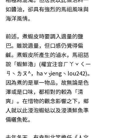
相極為混濁。但居民以此做沾料一
如醬油，卻具有強烈的馬祖風味與
海洋風情。
前述，煮蝦皮時要調入適量的鹽
巴。雖說適量，但口感仍覺得偏
鹹。煮蝦皮所產生的滷水，馬祖話
說「蝦鮮瀂」(權宜注音ㄏㄚˇㄑㄧ
ㄢˋㄌㄡ^，haˇʒiengˋlou242)。
因為煮的是單一物品，故無論是色
澤或是口味，都相對的較為「清
爽」。在惜物的觀念影響之下，鄉
人就以此浸泡蝦蛄以及浸漬鮮魚準
備曬魚乾。
去年冬天，有幸到北竿擔任《人文