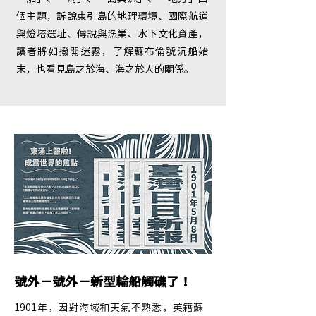
個主題，訴說東引島的地理環境、國際航道
與燈塔選址、傳說與漁業、水下文化資產，
讀者將如撥開迷霧，了解蘇布倫號沉船始
末，也看見島之於海、海之於人的關係。
號外－號外－新型輪船觸礁了！
1901年，因對海域和天氣不熟悉，英籍蘇