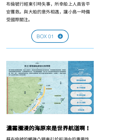
布倫號行經東引時失事，所幸船上人員皆平
安獲救。與大船的意外相遇，讓小島一時備
受國際關注。
BOX 01
濃霧瀰漫的海原來是世界航道啊！
蘇布倫號的觸礁凸顯東引於航道中的重要性，