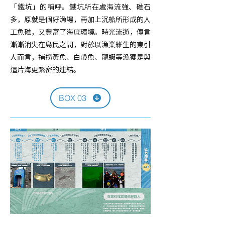
「鐵坑」的稱呼。鐵坑所在處海流強、礁石
多，原就是個好漁場，再加上沉船所形成的人
工魚礁，又豐富了海底環境。時光流逝，傳言
漸漸消失在島民之間，對於以漁業維生的東引
人而言，捕撈黃魚、白帶魚、龍蝦等漁獲是與
這片海更緊密的連結。
BOX 03