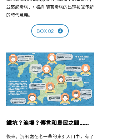
並築起燈塔，小島則隨著燈塔的出現被賦予新
的時代意義。
BOX 02
鐵坑？漁場？傳言和島民之間......
後來，沉船處在老一輩的東引人口中，有了