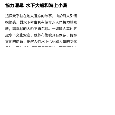
協力潛尋 水下大船和海上小島
這個幾乎被在地人遺忘的故事，由於對東引懷
抱情感、對水下考古具有使命的人們接力續寫
著，讓沉默的大船不再沉默。一如國內其他五
處水下文化資產，讓蘇布倫號具有保存、傳承
文化的使命，提醒人們水下也記錄大量的文化
足跡。百年前的相遇不僅是意外，而是認識東
引的起點。
BOX 04