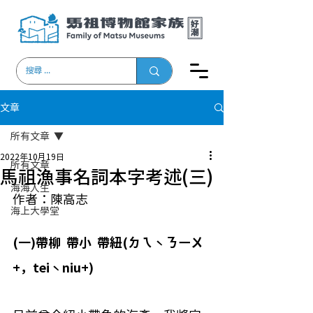
文章
所有文章
2022年10月19日
所有文章
馬祖漁事名詞本字考述(三)
海海人生
作者：陳高志
海上大學堂
(一)帶柳  帶小  帶紐(ㄉㄟˋㄋㄧㄨ
+，teiˋniu+)