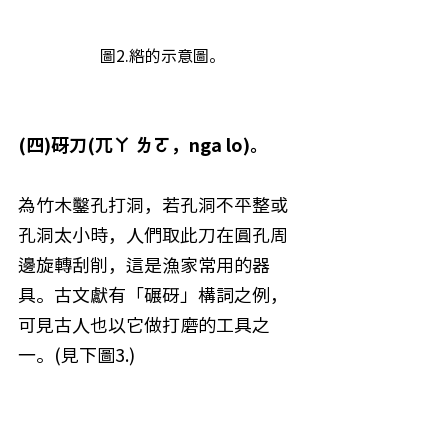
 圖2.綹的示意圖。
(四)砑刀(兀ㄚ ㄌㄛ，nga lo)。
為竹木鑿孔打洞，若孔洞不平整或
孔洞太小時，人們取此刀在圓孔周
邊旋轉刮削，這是漁家常用的器
具。古文獻有「碾砑」構詞之例，
可見古人也以它做打磨的工具之
一。(見下圖3.)