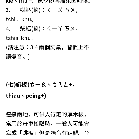
kieˋmui+。魚季即將結束的時候。
3.        樹軀(箍)：ㄑㄧㄨ ㄎㄨ，
tshiu  khu。
4.        柴軀(箍)：ㄑㄧㄚ ㄎㄨ，
tshia  khu。
(請注意：3.4.兩個詞彙，習慣上不
讀變音。)
(七)艞板(ㄊㄧㄠˋㄅㄟㄥ+，
thiauˋpeing+)
連接兩地，可供人行走的厚木板，
常用於舟車接駁時。一般人可能會
寫成「跳板」但是語音有距離。台