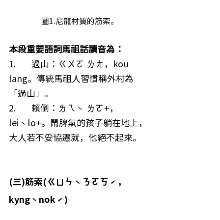
 圖1.尼龍材質的筋索。
本段重要語詞馬祖話讀音為：
1.        過山：ㄍㄨㄛ ㄌㄤ，kou 
lang。傳統馬祖人習慣稱外村為
「過山」。
2.        賴倒：ㄌㄟˋ ㄌㄛ+，
leiˋlo+。鬧脾氣的孩子躺在地上，
大人若不妥協遷就，他絕不起來。
(三)筋索(ㄍㄩㄣˋㄋㄛㄎˊ，
kyngˋnokˊ)