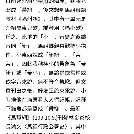
日前曾介紹小帶魚的海產，我將它
寫成「帶紐」，後來想到馬祖母語
教材《福州語》，其中有一單元是
介紹閩東兒歌，編者用〈唱小歌〉
稱之。此地的「小」，音變之後讀
音同「紐」。馬祖鄉親喜歡把小物
件、小東西說成「紐紐」、「蒂
蒂」，因此我稱極小的帶魚為「帶
紐」或「帶小」，無論是依常理或
依字音來說，無不符合軌轍。但文
章刊出之後，好友王爺來電說，小
時候他在漁寮看大人們記帳，這種
下雜魚都是寫成「帶柳」。最近
《馬資網》(109.10.5.)刊登林金炎校
長鴻文〈馬祖行政公署史〉，其中