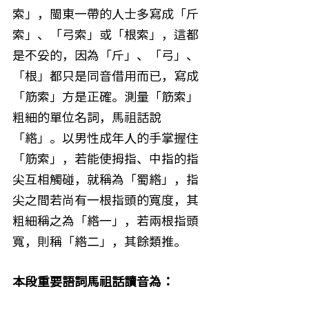
索」，閩東一帶的人士多寫成「斤
索」、「弓索」或「根索」，這都
是不妥的，因為「斤」、「弓」、
「根」都只是同音借用而已，寫成
「筋索」方是正確。測量「筋索」
粗細的單位名詞，馬祖話說
「綹」。以男性成年人的手掌握住
「筋索」，若能使拇指、中指的指
尖互相觸碰，就稱為「蜀綹」，指
尖之間若尚有一根指頭的寬度，其
粗細稱之為「綹一」，若兩根指頭
寬，則稱「綹二」，其餘類推。
本段重要語詞馬祖話讀音為：