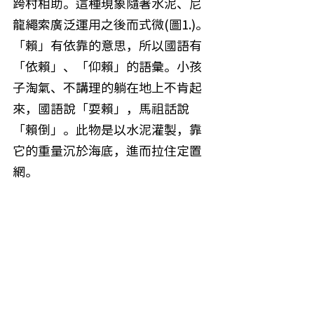
跨村相助。這種現象隨著水泥、尼
龍繩索廣泛運用之後而式微(圖1.)。
「賴」有依靠的意思，所以國語有
「依賴」、「仰賴」的語彙。小孩
子淘氣、不講理的躺在地上不肯起
來，國語說「耍賴」，馬祖話說
「賴倒」。此物是以水泥灌製，靠
它的重量沉於海底，進而拉住定置
網。