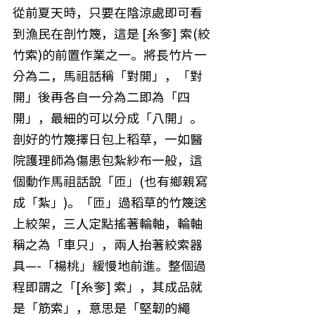
從前夏天時，只要在陰涼處即可看
到漁民在剖竹篾，這是 [糸奓] 索(絞
竹索)的前置作業之一。將長竹片一
分為二，馬祖話稱「對開」，「對
開」後再各自一分為二即為「四
開」，最細的可以分成「八開」。
剖好的竹篾擇日包上稻草，一如醫
院護理師為傷患包紮紗布一般，這
個動作馬祖話說「匝」(也有鄉親寫
成「紮」)。「匝」過稻草的竹篾送
上絞架，三人定點搖著輪軸，輪軸
稱之為「車只」，兩人抬著絞索器
具—-「楊桃」緩慢地前進。整個過
程即謂之「[糸奓] 索」，其成品就
是「筋索」，意思是「堅韌的繩