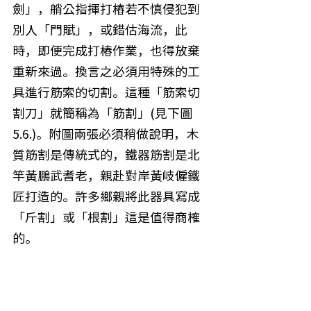
劍」，艄公指揮打樁若不慎侵犯到
別人「門賦」，或錯估海流，此
時，即便完成打樁作業，也得放棄
重新來過。換言之必須用特殊的工
具進行筋索的切割。這種「筋索切
割刀」就簡稱為「筋割」(見下圖
5.6.)。附圖兩張必須稍做說明，木
質筋割是傳統式的，鐵器筋割是北
竿黃鵬武耆老，親赴對岸黃岐僱鐵
匠打造的。許多鄉親將此器具寫成
「斤割」或「根割」這是值得商榷
的。