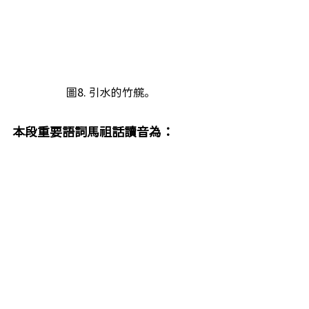
圖8. 引水的竹艞。
本段重要語詞馬祖話讀音為：
1.        跳板：ㄊㄧㄨˋㄅㄟㄥ+，
thiuˋpeing+。
2.        竹艞：ㄉㄩㄎ ㄊㄧㄠˇ，
tykˇthiau+。
(八)忓湛(ㄍㄤˋㄐㄧㄤ^，