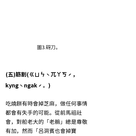
圖3.砑刀。
(五)筋割(ㄍㄩㄣˋ兀ㄚㄎˊ，
kyngˋngakˊ。)
吃燒餅有時會掉芝麻，做任何事情
都會有失手的可能。從前馬祖社
會，對船老大的「老艄」總是尊敬
有加，然而「呂洞賓也會掉寶