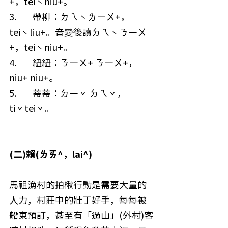
+，teiˋniu+。
3.        帶柳：ㄉㄟˋㄌㄧㄨ+，
teiˋliu+。音變後讀ㄉㄟˋㄋㄧㄨ
+，teiˋniu+。
4.        紐紐：ㄋㄧㄨ+ ㄋㄧㄨ+，
niu+ niu+。
5.        蒂蒂：ㄉㄧˇ ㄉㄟˇ，
tiˇteiˇ。
(二)賴(ㄌㄞ^，lai^)
馬祖漁村的拍楸行動是需要大量的
人力，村莊中的壯丁好手，每每被
船東預訂，甚至有「過山」(外村)客