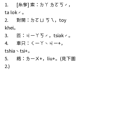
1.        [糸奓] 索：ㄉㄚ ㄌㄛㄎˊ，
ta lokˊ。
2.        對開：ㄉㄛㄩ ㄎㄟ，toy 
khei。
3.        匝：ㄐㄧㄚㄎˊ，tsiakˊ。
4.        車只：ㄑㄧㄚˋㄐㄧ+，
tshiaˋtsi+。
5.        綹：ㄌㄧㄨ+，liu+。(見下圖
2.)