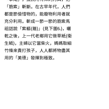
「筋索」斬斷。在古早年代，人們
都是節儉惜物的，能廢物利用者就
充分利用。斬成一節一節的筋索馬
祖話說「索軀(箍)」(見下圖6.)，曬
乾之後，上一代老鄉用它做草紙(衛
生紙)，主婦以它當柴火，媽媽取細
竹條來責打孩子，人人都將物盡其
用的「美德」發揮到極致。