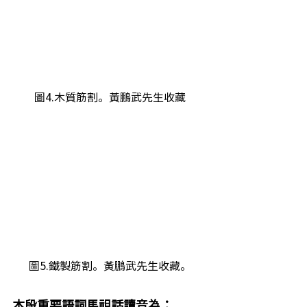
 圖4.木質筋割。黃鵬武先生收藏 
圖5.鐵製筋割。黃鵬武先生收藏。
本段重要語詞馬祖話讀音為：