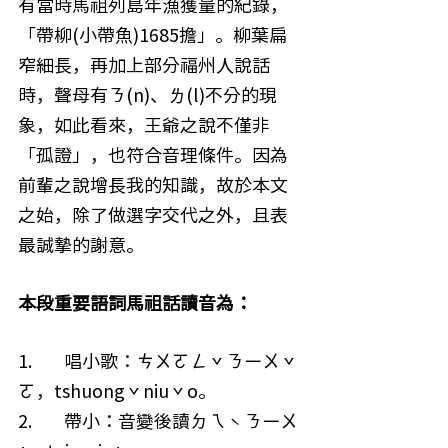
有當時馬祖列島年漁獲量的紀錄，
「帶柳(小帶魚)1685擔」。柳葉扁
窄細長，再加上部分福州人說話
時，聲母有ㄋ(n)、ㄌ(l)不分的現
象，如此看來，王爺之說不僅非
「孤證」，也符合音理條件。因為
前輩之說增長我的知識，故於本文
之始，除了做選字交代之外，且表
最誠摯的謝意。
本段重要語詞馬祖話讀音為：
1.        唱小歌：ㄘㄨㄛㄥˇㄋㄧㄨˇ
ㄛ，tshuongˇniuˇo。
2.        帶小：音變後讀ㄉㄟˋㄋㄧㄨ