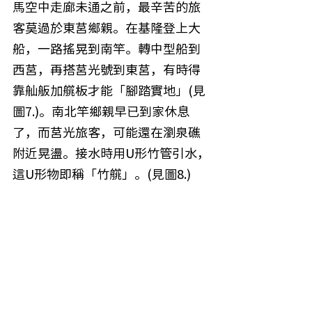
馬空中走廊未通之前，最辛苦的旅
客莫過於東莒鄉親。在基隆登上大
船，一路搖晃到南竿。轉中型船到
西莒，再搭莒光號到東莒，有時得
靠舢舨加艞板才能「腳踏實地」(見
圖7.)。南北竿鄉親早已到家休息
了，而莒光旅客，可能還在瀏泉礁
附近晃盪。接水時用U形竹管引水，
這U形物即稱「竹艞」。(見圖8.)