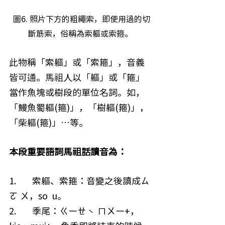
 圖6. 照片下方的粗繩索，即使用過的切
斷筋索，俗稱為索軀或索箍。
此物稱「索軀」或「索箍」，音義
皆可通。馬祖人以「軀」或「箍」
當作魚塊或樹段的單位名詞。如，
「鰻魚蜀軀(箍)」，「樹軀(箍)」，
「柴軀(箍)」…等。
本段重要語詞馬祖話讀音為：
1.        索軀、索箍：音變之後讀成ㄙ
ㄛ ㄨ，so  u。
2.        季尾：ㄍㄧㄝˋ ㄇㄨㄧ+，