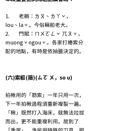
1.        老艄：ㄌㄡˋㄌㄚˇ，
louˋlaˇ。今俗稱船老大。
2.        門賦：ㄇㄨㄛㄥˇ 兀ㄡˇ，
muongˇngouˇ。各家打樁索分
配的地點，有時是依抽籤決定的。
(六)索軀(箍)(ㄙㄛ ㄨ，so u)
拍楸用的「筋索」一年只用一次，
下一年拍楸過程須重新複製一遍。
「楸」既然打入海床，就無法拉拔
而出，更不能重複利用。故到了
「季尾」，漁民用特殊的刀具，把