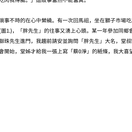
吃肉我得腸。」這故事當然不能當真。
瑣事不時的在心中縈繞。有一次回馬祖，坐在獅子市場吃
(圖1.)，「胖先生」的往事又湧上心頭。某一年參加同鄉
聯珠先生進門，我趨前請安並詢問「胖先生」大名，堂叔
會開始，堂姊才給我一張上寫「蔡0淨」的紙條，我大喜