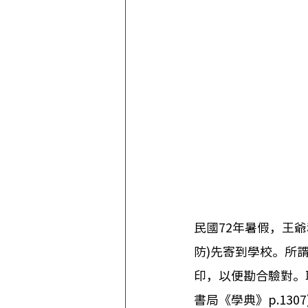
民國72年暑假，王
防)先寄到學校。所
印，以便勘合驗對。
書局《學典》p.13