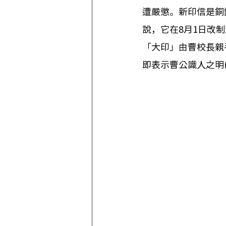
遭嚴懲。新印信是銅
說，它在8月1日改
「大印」由曹校長親
即表示曹公識人之明(圖