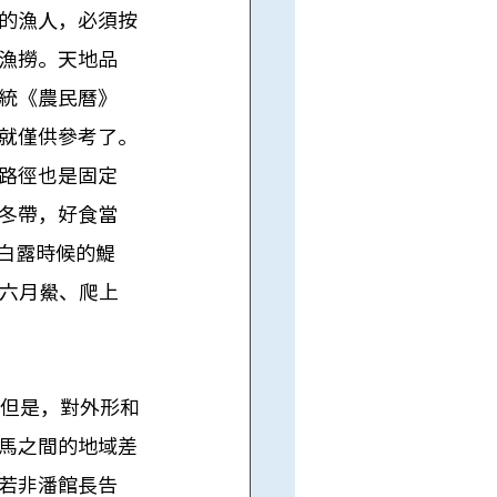
的漁人，必須按
漁撈。天地品
統《農民曆》
就僅供參考了。
路徑也是固定
冬帶，好食當
(白露時候的鯷
「六月鱟、爬上
。
，但是，對外形和
馬之間的地域差
若非潘館長告