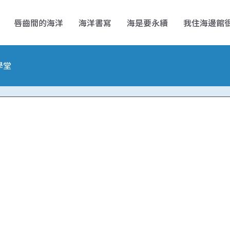
唇齒間的海洋
海洋書寫
海是要永續
我住海邊館
學堂
」