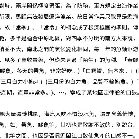
對峙，兩岸關係極度緊張，為了防務，軍方規定出海作業
所限，馬祖無法發展遠洋漁業。故日常作業只能算是近海
，故「當季」、「當令」的概念成了根深柢固的準則。傳
範，多半是適合中原地區，對四季不分明的南方人來說，
積並不大，南北之間的氣候變化相同，每一年的魚類洄游
，見多了豐收景象，但從未見過「陌生」的魚種。「春鰻
季的鰻魚，冬天的帶魚，非常好吃。)「白露鯷，無內來。」
「三月白力小鰣刺」(三月份的白力魚，品質不輸鰣魚。)
盛產期，產量非常多。)、…，變成了某地區定律般的口訣
鄉親大量遷徙桃園，海島人吃不慣淡水魚，這是念舊情懷
魚，如，帶魚、鰻魚等，其初也是敬謝不敏的。別說台、
、北竿之間，也因是否靠近閩江口致使魚產的口感不一。