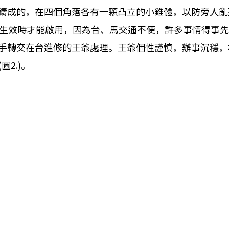
鑄成的，在四個角落各有一顆凸立的小錐體，以防旁人亂
制生效時才能啟用，因為台、馬交通不便，許多事情得事
手轉交在台進修的王爺處理。王爺個性謹慎，辦事沉穩，
2.)。