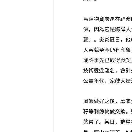
馬祖物資處還在福澳
佛，因為它是聽障人
聾」。炎炎夏日，他
人容貌至今仍有印象
或許事先已取得默契
技術遠近馳名，會計
公賣年代，家藏大量
風鰻做好之後，應家
籽等剩餘物做交換。
的弟子。某日，群鳥