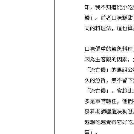
知，我不知道從小吃
鰻」。前者口味鮮甜
同的料理法，這也算
口味偏重的鰻魚料理
因為主客觀的因素，
「流亡儂」的馬祖公
久的魚貨，無不留下
「流亡儂」，會趁此
多是軍官轉任，他們
是看老師曬臘味狗腿
越想吃越覺得它好吃
焉」。