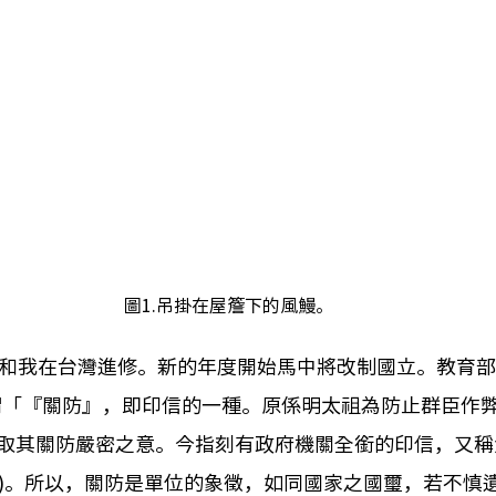
 圖1.吊掛在屋簷下的風鰻。
爺和我在台灣進修。新的年度開始馬中將改制國立。教育部
謂「『關防』，即印信的一種。原係明太祖為防止群臣作
取其關防嚴密之意。今指刻有政府機關全銜的印信，又稱
07)。所以，關防是單位的象徵，如同國家之國璽，若不慎