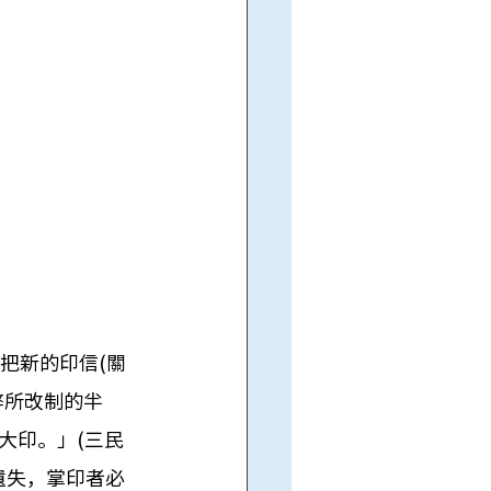
把新的印信(關
弊所改制的半
大印。」(三民
遺失，掌印者必