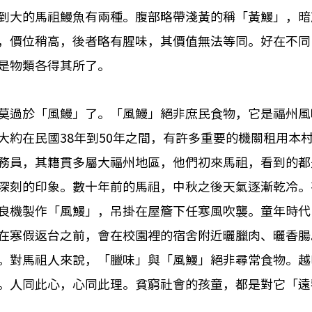
到大的馬祖鰻魚有兩種。腹部略帶淺黃的稱「黃鰻」，暗
，價位稍高，後者略有腥味，其價值無法等同。好在不同
是物類各得其所了。
莫過於「風鰻」了。「風鰻」絕非庶民食物，它是福州風
大約在民國38年到50年之間，有許多重要的機關租用本
務員，其籍貫多屬大福州地區，他們初來馬祖，看到的都
深刻的印象。數十年前的馬祖，中秋之後天氣逐漸乾冷。
良機製作「風鰻」，吊掛在屋簷下任寒風吹襲。童年時代
在寒假返台之前，會在校園裡的宿舍附近曬臘肉、曬香腸
。對馬祖人來說，「臘味」與「風鰻」絕非尋常食物。越
。人同此心，心同此理。貧窮社會的孩童，都是對它「遠