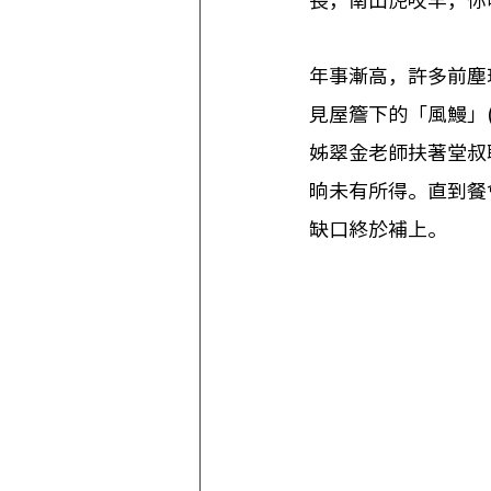
長，南山虎咬羊，你
年事漸高，許多前塵
見屋簷下的「風鰻」
姊翠金老師扶著堂叔
晌未有所得。直到餐
缺口終於補上。