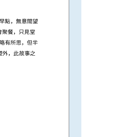
早點，無意間望
會聚餐，只見堂
略有所思，但半
望外，此故事之