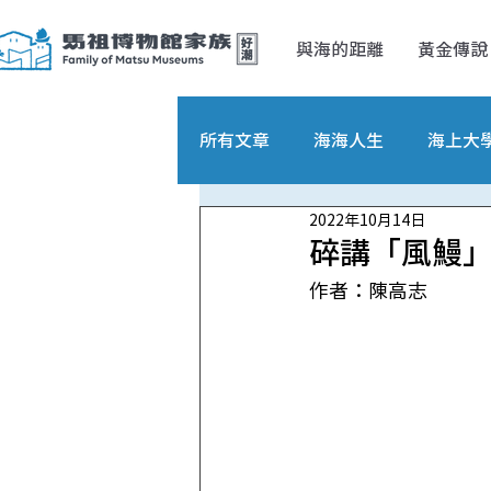
與海的距離
黃金傳說
所有文章
海海人生
海上大
2022年10月14日
碎講「風鰻
作者：陳高志