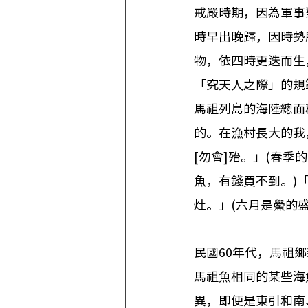
戒嚴時期，因為軍事
時早出晚歸，因時勢
物，依四時更迭而生
「究天人之際」的規
馬祖列島的海陸總面
的。在漁村長大的我
[勿會]殆。」(春
魚，有錢買不到。)
灶。」(六月是鱟的
民國60年代，馬祖
馬祖魚相同的某些海
異，即便是東引和南