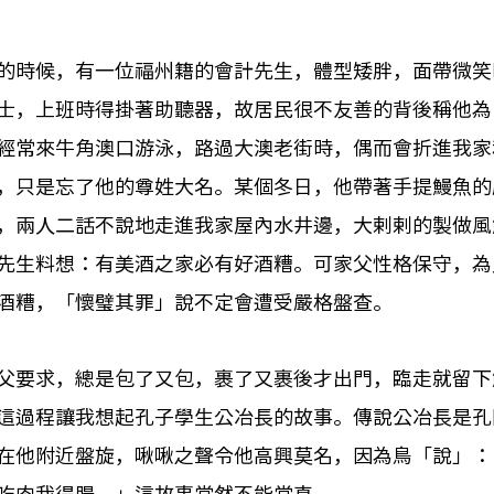
的時候，有一位福州籍的會計先生，體型矮胖，面帶微笑
士，上班時得掛著助聽器，故居民很不友善的背後稱他為
經常來牛角澳口游泳，路過大澳老街時，偶而會折進我家
，只是忘了他的尊姓大名。某個冬日，他帶著手提鰻魚的
，兩人二話不說地走進我家屋內水井邊，大剌剌的製做風
先生料想：有美酒之家必有好酒糟。可家父性格保守，為
酒糟，「懷璧其罪」說不定會遭受嚴格盤查。
父要求，總是包了又包，裹了又裹後才出門，臨走就留下
這過程讓我想起孔子學生公冶長的故事。傳說公冶長是孔
在他附近盤旋，啾啾之聲令他高興莫名，因為鳥「說」：