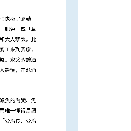
時像極了彌勒
「肥兔」或「耳
和大人攀談。此
廚工來到我家，
鰻。家父的釀酒
人謹慎，在菸酒
鰻魚的內臟、魚
門唯一懂得鳥語
「公冶長、公冶