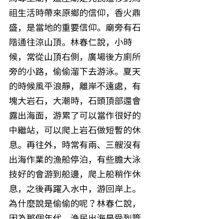
祖生活時帶來原鄉的信仰，香火鼎
盛，是當地的重要信仰。廟旁有石
階通往涼山頂。林春仁說，小時
候，常從山頂右側，廣場後方廁所
旁的小路，偷偷溜下去游泳。夏天
的時候風平浪靜，離岸不遠處，有
塊大岩石，大潮時，石頭頂部還會
露出海面，游累了可以當作很好的
中繼站，可以爬上岩石做短暫的休
息。再往外，時常有兩、三艘沒有
出海作業的漁船停泊，有些膽大泳
技好的會游到船邊，爬上船稍作休
息，之後再躍入水中，游回岸上。
為什麼說是偷偷的呢？林春仁說，
因為那個年代，漁民出海是受到管