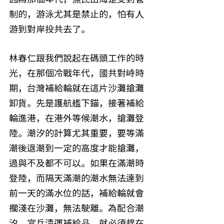
制的，游泳尤其是禁止的，怕有人
游到對岸投共去了。
林春仁跟我們說起在碼頭工作的時
光，在那個冷戰年代，國共對峙時
期，台灣補給輪就在這片沙灘搶灘
卸貨。先是護航艦下錨，接著補給
輪進港，在港外等候潮水，搶灘登
陸。潮汐的計算尤其重要，要等滿
潮後退潮到一定的高度才能搶灘，
過與不及都不可以。如果在滿潮時
登陸，而隔天滿潮的潮水無法達到
前一天的滿水位的話，補給輪就會
擱淺在沙灘，無法駛離。為配合潮
汐，官兵清運補給品，就必須趕在