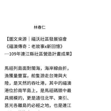
林春仁
【圖文來源｜福沃社區發展協會
《福澳傳奇：老故事x新回憶》
─109年連江縣社區營造計畫成果】
馬祖列島面對閩海，海岸線曲折，
漁獲量豐富，船隻游走台灣與大
陸，是天然的吞吐港，其中的福澳
港位於南竿島上，是馬祖碼頭中最
具規模的，更是通往北竿、東引、
莒光各離島的必經之地，也是連江