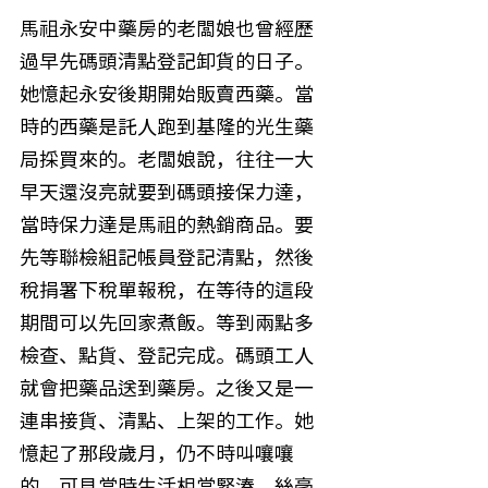
馬祖永安中藥房的老闆娘也曾經歷
過早先碼頭清點登記卸貨的日子。
她憶起永安後期開始販賣西藥。當
時的西藥是託人跑到基隆的光生藥
局採買來的。老闆娘說，往往一大
早天還沒亮就要到碼頭接保力達，
當時保力達是馬祖的熱銷商品。要
先等聯檢組記帳員登記清點，然後
稅捐署下稅單報稅，在等待的這段
期間可以先回家煮飯。等到兩點多
檢查、點貨、登記完成。碼頭工人
就會把藥品送到藥房。之後又是一
連串接貨、清點、上架的工作。她
憶起了那段歲月，仍不時叫嚷嚷
的，可見當時生活相當緊湊，絲毫