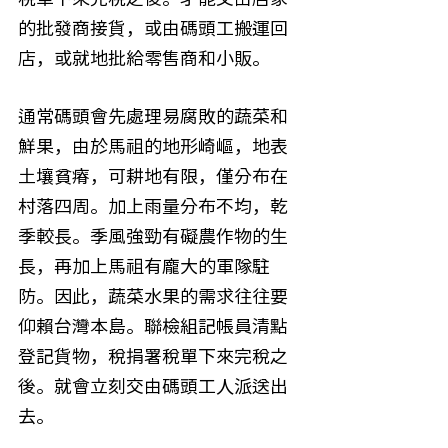
的批發商接貨，或由碼頭工搬運回
店，或就地批給零售商和小販。
通常碼頭會先處理易腐敗的蔬菜和
鮮果，由於馬祖的地形崎嶇，地表
土壤貧瘠，可耕地有限，僅分布在
村落四周。加上雨量分布不均，乾
季較長。季風強勁有礙農作物的生
長，再加上馬祖有龐大的軍隊駐
防。因此，蔬菜水果的需求往往要
仰賴台灣本島。聯檢組記帳員清點
登記貨物，稅捐署稅單下來完稅之
後。就會立刻交由碼頭工人派送出
去。