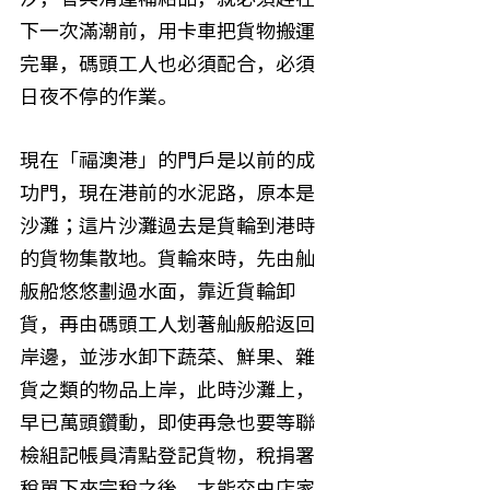
下一次滿潮前，用卡車把貨物搬運
完畢，碼頭工人也必須配合，必須
日夜不停的作業。
現在「福澳港」的門戶是以前的成
功門，現在港前的水泥路，原本是
沙灘；這片沙灘過去是貨輪到港時
的貨物集散地。貨輪來時，先由舢
舨船悠悠劃過水面，靠近貨輪卸
貨，再由碼頭工人划著舢舨船返回
岸邊，並涉水卸下蔬菜、鮮果、雜
貨之類的物品上岸，此時沙灘上，
早已萬頭鑽動，即使再急也要等聯
檢組記帳員清點登記貨物，稅捐署
稅單下來完稅之後。才能交由店家