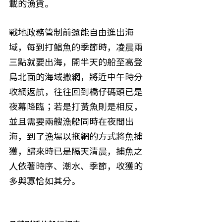
載的漁貨。
戰地政務管制前還能自由進出海
域，每到打鯧魚的季節時，凌晨兩
三點就要出海，開半天的船至高登
島北面的海域撒網，將近中午時分
收網返航，往往回到橋仔碼頭已是
夜幕降臨；若是打黃魚則是相反，
並且需要兩艘漁船同時在夜間出
海，到了漁場以拖網的方式將魚捕
獲，歸來時已是隔天清晨，捕魚之
人依著時序、潮水、季節，收獲的
多與寡恰如其分。