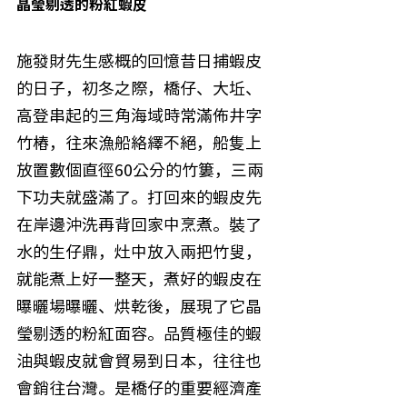
晶瑩剔透的粉紅蝦皮
施發財先生感概的回憶昔日捕蝦皮
的日子，初冬之際，橋仔、大坵、
高登串起的三角海域時常滿佈井字
竹樁，往來漁船絡繹不絕，船隻上
放置數個直徑60公分的竹簍，三兩
下功夫就盛滿了。打回來的蝦皮先
在岸邊沖洗再背回家中烹煮。裝了
水的生仔鼎，灶中放入兩把竹叟，
就能煮上好一整天，煮好的蝦皮在
曝曬場曝曬、烘乾後，展現了它晶
瑩剔透的粉紅面容。品質極佳的蝦
油與蝦皮就會貿易到日本，往往也
會銷往台灣。是橋仔的重要經濟產