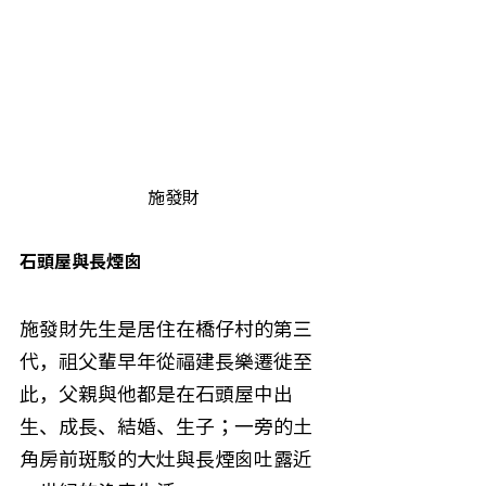
施發財
石頭屋與長煙囪
施發財先生是居住在橋仔村的第三
代，祖父輩早年從福建長樂遷徙至
此，父親與他都是在石頭屋中出
生、成長、結婚、生子；一旁的土
角房前斑駁的大灶與長煙囪吐露近