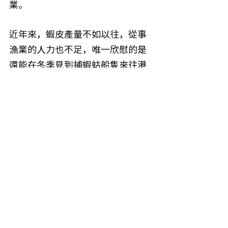
業。
近年來，蝦皮產量不如以往，從事
漁業的人力也不足，唯一欣慰的是
還能在冬季見到捕蝦蛄船隻來往港
邊。陪伴橋仔近90載的施發財先
生，用他的一生網羅漁村的繁華與
平靜。
海海人生
查看全部
最新文章