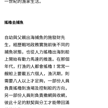
一世紀的漁家生活。
搖櫓去捕魚
自幼與父親出海捕魚的施發財先
生，經歷戰地政務實施前後不同的
捕魚狀態，也從人力搖櫓出海到船
上開始有動力馬達的推進。在那個
年代，打漁的人都會搖櫓！常常一
艘船上要載五六個人，漁汛期，則
需要八人以上才足夠，一部份人員
負責搖櫓到漁場及控制船的方向，
另一部份人員則負責撒網與收網，
彼此十足的默契與分工才能帶回滿